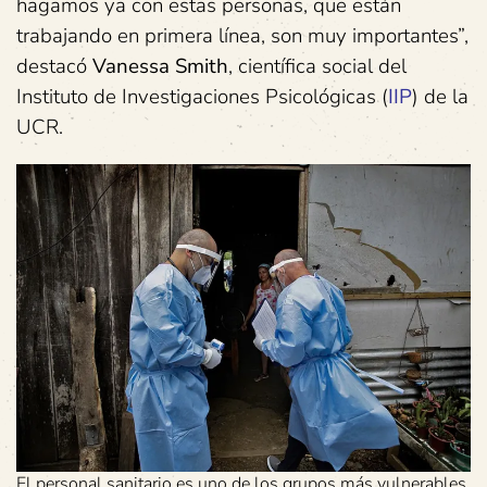
hagamos ya con estas personas, que están
trabajando en primera línea, son muy importantes”,
destacó
Vanessa Smith
, científica social del
Instituto de Investigaciones Psicológicas (
IIP
) de la
UCR.
El personal sanitario es uno de los grupos más vulnerables