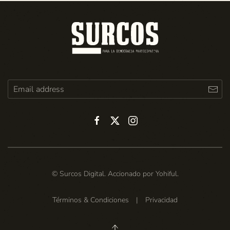
© Surcos Digital. Accionado por
Yohiful
.
Términos & Condiciones
|
Privacidad