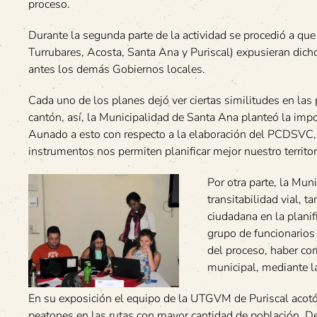
proceso.
Durante la segunda parte de la actividad se procedió a qu
Turrubares, Acosta, Santa Ana y Puriscal) expusieran di
antes los demás Gobiernos locales.
Cada uno de los planes dejó ver ciertas similitudes en la
cantón, así, la Municipalidad de Santa Ana planteó la impo
Aunado a esto con respecto a la elaboración del PCDSVC,
instrumentos nos permiten planificar mejor nuestro territor
Por otra parte, la Mun
transitabilidad vial, 
ciudadana en la planif
grupo de funcionarios
del proceso, haber com
municipal, mediante la
En su exposición el equipo de la UTGVM de Puriscal acotó, 
peatones en las rutas con mayor cantidad de población. D