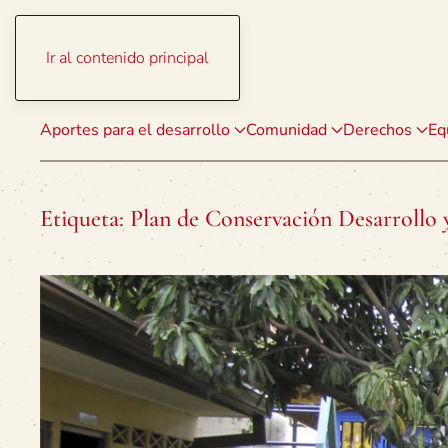
Ir al contenido principal
Aportes para el desarrollo
Comunidad
Derechos
Eq
Etiqueta:
Plan de Conservación Desarrollo 