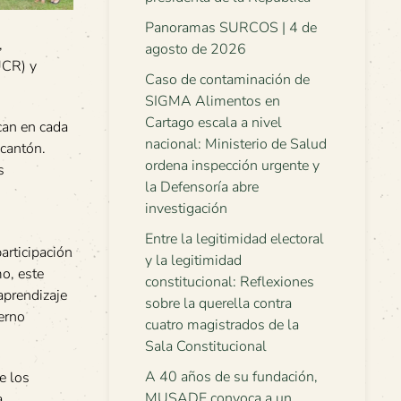
Panoramas SURCOS | 4 de
,
agosto de 2026
UCR) y
Caso de contaminación de
SIGMA Alimentos en
Cartago escala a nivel
can en cada
nacional: Ministerio de Salud
 cantón.
ordena inspección urgente y
s
la Defensoría abre
investigación
Entre la legitimidad electoral
articipación
y la legitimidad
mo, este
constitucional: Reflexiones
aprendizaje
sobre la querella contra
erno
cuatro magistrados de la
Sala Constitucional
A 40 años de su fundación,
e los
MUSADE convoca a un
a