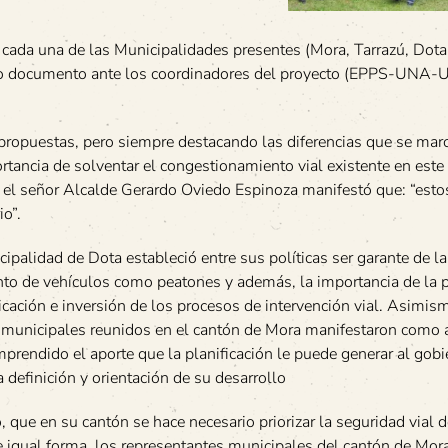
e cada una de las Municipalidades presentes (Mora, Tarrazú, Dota
cho documento ante los coordinadores del proyecto (EPPS-UNA-
s propuestas, pero siempre destacando las diferencias que se mar
rtancia de solventar el congestionamiento vial existente en este
 el señor Alcalde Gerardo Oviedo Espinoza manifestó que: “esto
io”.
icipalidad de Dota estableció entre sus políticas ser garante de la
tanto de vehículos como peatones y además, la importancia de la p
icación e inversión de los procesos de intervención vial. Asimis
 municipales reunidos en el cantón de Mora manifestaron como 
prendido el aporte que la planificación le puede generar al gobi
 definición y orientación de su desarrollo
que en su cantón se hace necesario priorizar la seguridad vial d
e igual forma, los representantes municipales del cantón de Mor