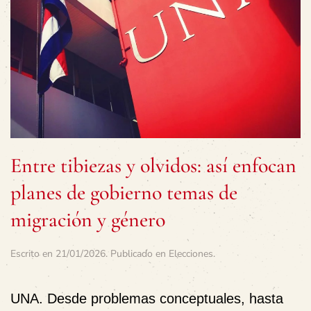
Entre tibiezas y olvidos: así enfocan
planes de gobierno temas de
migración y género
Escrito en
21/01/2026
. Publicado en
Elecciones
.
UNA.
Desde problemas conceptuales, hasta