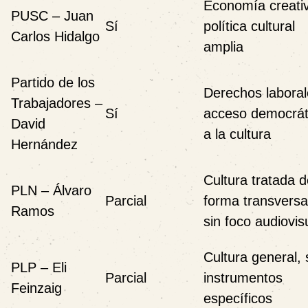
Economía creati
PUSC – Juan
Sí
política cultural
Carlos Hidalgo
amplia
Partido de los
Derechos laboral
Trabajadores –
Sí
acceso democrát
David
a la cultura
Hernández
Cultura tratada 
PLN – Álvaro
Parcial
forma transversa
Ramos
sin foco audiovis
Cultura general, 
PLP – Eli
Parcial
instrumentos
Feinzaig
específicos