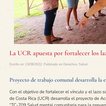
La UCR apuesta por fortalecer los laz
Escrito en
13/09/2022
. Publicado en
Derechos
,
Salud
.
Proyecto de trabajo comunal desarrolla la 
Con el objetivo de fortalecer el vínculo y el lazo 
de Costa Rica (UCR) desarrolla el proyecto de Ac
“TC-709 Salud mental comunitaria para la prevenc