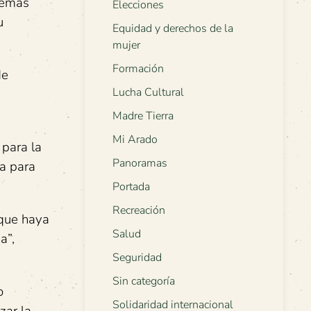
además
Elecciones
u
Equidad y derechos de la
mujer
Formación
de
Lucha Cultural
Madre Tierra
Mi Arado
 para la
Panoramas
ta para
Portada
Recreación
 que haya
Salud
a”,
Seguridad
Sin categoría
o
Solidaridad internacional