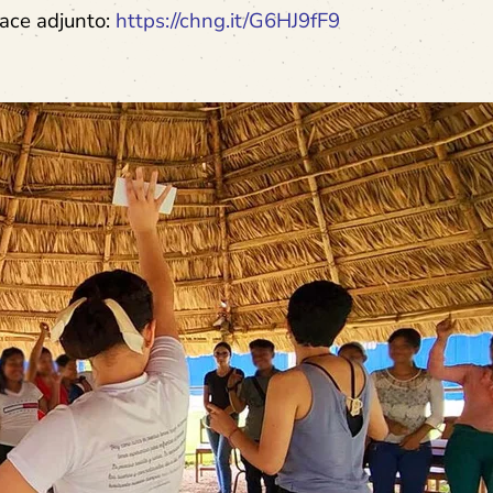
nlace adjunto:
https://chng.it/G6HJ9fF9