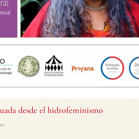
ituada desde el hidrofeminismo
jer
.