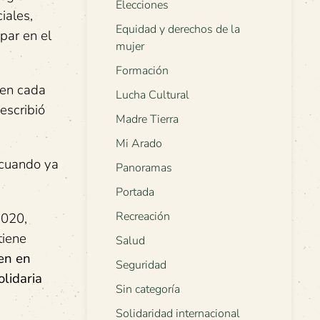
Elecciones
iales,
Equidad y derechos de la
par en el
mujer
Formación
 en cada
Lucha Cultural
escribió
Madre Tierra
Mi Arado
o cuando ya
Panoramas
Portada
Recreación
2020,
tiene
Salud
en en
Seguridad
olidaria
Sin categoría
Solidaridad internacional