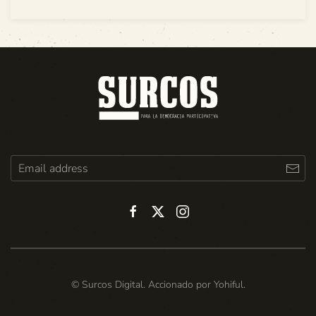
© Surcos Digital. Accionado por
Yohiful
.