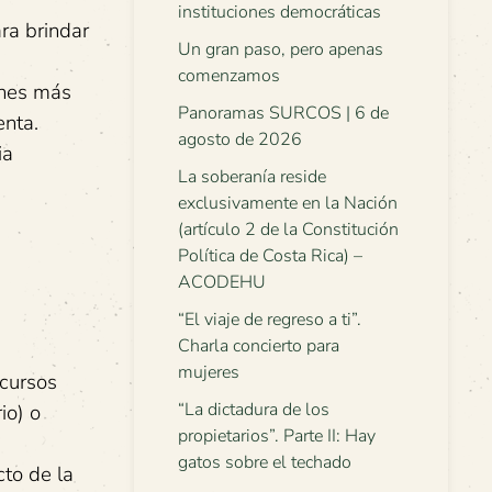
instituciones democráticas
ra brindar
Un gran paso, pero apenas
comenzamos
enes más
Panoramas SURCOS | 6 de
enta.
agosto de 2026
ia
La soberanía reside
exclusivamente en la Nación
(artículo 2 de la Constitución
Política de Costa Rica) –
ACODEHU
“El viaje de regreso a ti”.
Charla concierto para
mujeres
ecursos
“La dictadura de los
io) o
propietarios”. Parte II: Hay
gatos sobre el techado
cto de la