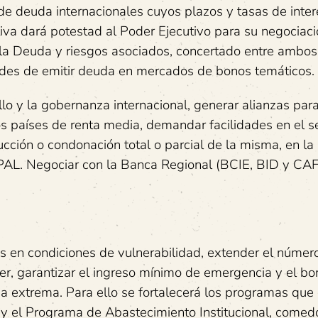
e deuda internacionales cuyos plazos y tasas de inte
iva dará potestad al Poder Ejecutivo para su negociaci
 la Deuda y riesgos asociados, concertado entre ambos
ades de emitir deuda en mercados de bonos temáticos.
lo y la gobernanza internacional, generar alianzas para 
los países de renta media, demandar facilidades en el s
ucción o condonación total o parcial de la misma, en la 
AL. Negociar con la Banca Regional (BCIE, BID y CAF
res en condiciones de vulnerabilidad, extender el númer
er, garantizar el ingreso mínimo de emergencia y el bo
 extrema. Para ello se fortalecerá los programas que 
y el Programa de Abastecimiento Institucional, comed