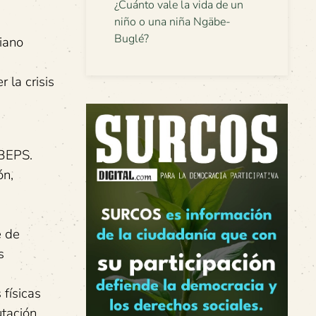
¿Cuánto vale la vida de un
niño o una niña Ngäbe-
Buglé?
iano
 la crisis
 BEPS.
ón,
e de
s
 físicas
utación