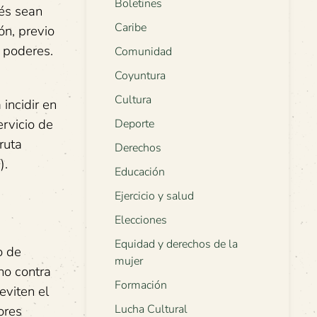
Boletines
rés sean
Caribe
ón, previo
 poderes.
Comunidad
Coyuntura
Cultura
incidir en
ervicio de
Deporte
ruta
Derechos
).
Educación
Ejercicio y salud
Elecciones
Equidad y derechos de la
o de
mujer
no contra
Formación
eviten el
Lucha Cultural
ores