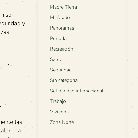
Madre Tierra
omiso
Mi Arado
seguridad y
Panoramas
nzas
Portada
Recreación
e
Salud
ación
Seguridad
Sin categoría
Solidaridad internacional
Trabajo
e
Vivienda
mente las
Zona Norte
talecerla