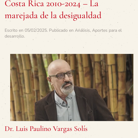
Costa Rica 2010-2024 – La
marejada de la desigualdad
Escrito en
05/02/2025
. Publicado en
Análisis
,
Aportes para el
desarrollo
.
Dr. Luis Paulino Vargas Solís