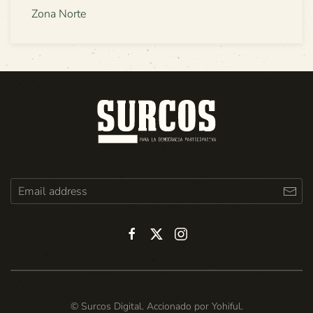
Zona Norte
© Surcos Digital. Accionado por
Yohiful
.