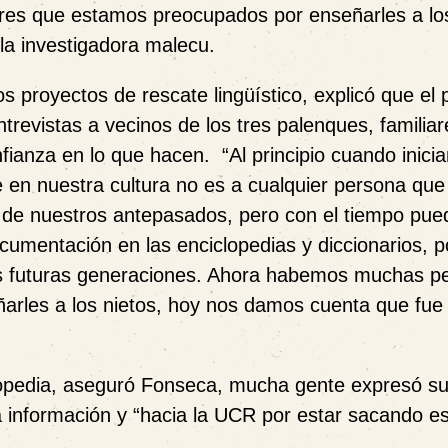
s que estamos preocupados por enseñarles a los
la investigadora malecu.
s proyectos de rescate lingüístico, explicó que el
trevistas a vecinos de los tres palenques, familia
fianza en lo que hacen. “Al principio cuando inici
 en nuestra cultura no es a cualquier persona que 
de nuestros antepasados, pero con el tiempo pued
umentación en las enciclopedias y diccionarios, 
as futuras generaciones. Ahora habemos muchas p
rles a los nietos, hoy nos damos cuenta que fue
lopedia, aseguró Fonseca, mucha gente expresó s
a información y “hacia la UCR por estar sacando e