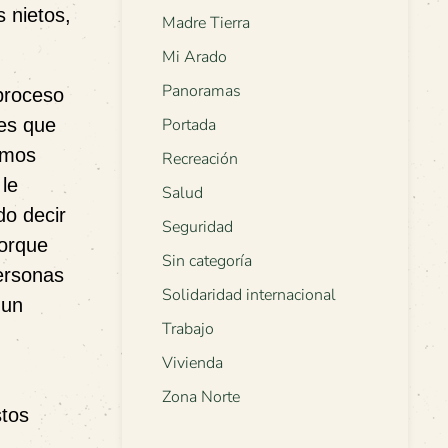
 nietos,
Madre Tierra
Mi Arado
Panoramas
 proceso
res que
Portada
amos
Recreación
le
Salud
o decir
Seguridad
porque
Sin categoría
ersonas
Solidaridad internacional
 un
Trabajo
Vivienda
u
Zona Norte
stos