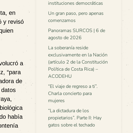
instituciones democráticas
ta, en
Un gran paso, pero apenas
comenzamos
 y revisó
quien
Panoramas SURCOS | 6 de
agosto de 2026
La soberanía reside
exclusivamente en la Nación
(artículo 2 de la Constitución
volucró a
Política de Costa Rica) –
z, “para
ACODEHU
tadora de
“El viaje de regreso a ti”.
 datos
Charla concierto para
raya,
mujeres
biológica
“La dictadura de los
ado había
propietarios”. Parte II: Hay
gatos sobre el techado
ontenía