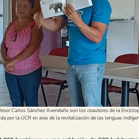
fesor Carlos Sánchez Avendaño son los coautores de la Enciclo
a por la UCR en aras de la revitalización de las lenguas indíge