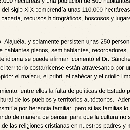
 3.000 hectáreas y una población de 500 habitante
s del siglo XIX comprendía unas 110.000 hectárea
, cacería, recursos hidrográficos, boscosos y lugar
so, Alajuela, y solamente persisten unas 250 perso
e hablantes plenos, semihablantes, recordadores,
ste idioma se puede afirmar, comentó el Dr. Sánch
el territorio costarricense están atravesando por u
do: el malecu, el bribri, el cabécar y el criollo li
iento, entre ellos la falta de políticas de Estado 
ltural de los pueblos y territorios autóctonos. Ad
smitía por herencia familiar, pero si las familias lo
iando de manera de pensar para que la cultura no s
a de las religiones cristianas en nuestros padres y