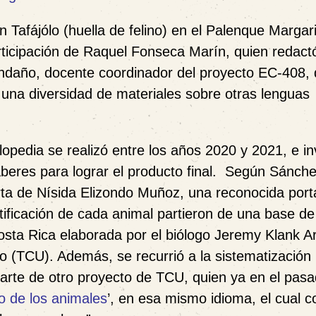
n Tafájólo (huella de felino) en el Palenque Margari
rticipación de Raquel Fonseca Marín, quien redactó
endaño, docente coordinador del proyecto EC-408, 
 una diversidad de materiales sobre otras lenguas
lopedia se realizó entre los años 2020 y 2021, e in
aberes para lograr el producto final. Según Sánche
erta de Nísida Elizondo Muñoz, una reconocida por
tificación de cada animal partieron de una base de
osta Rica elaborada por el biólogo Jeremy Klank A
o (TCU). Además, se recurrió a la sistematización 
parte de otro proyecto de TCU, quien ya en el pas
co de los animales
’, en esa mismo idioma, el cual c