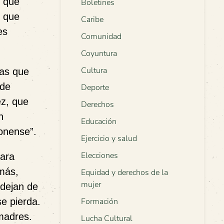
s que
Boletines
s que
Caribe
es
Comunidad
Coyuntura
Cultura
nas que
 de
Deporte
ez, que
Derechos
n
Educación
monense”.
Ejercicio y salud
Elecciones
para
emás,
Equidad y derechos de la
mujer
 dejan de
e pierda.
Formación
 madres.
Lucha Cultural