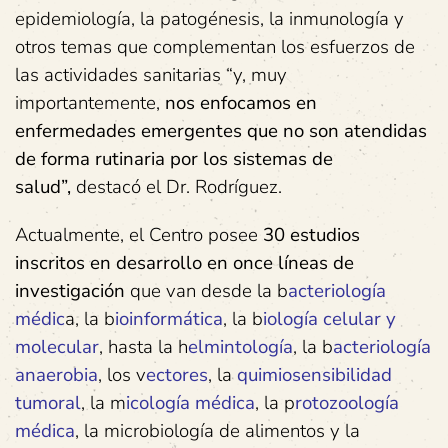
epidemiología, la patogénesis, la inmunología y
otros temas que complementan los esfuerzos de
las actividades sanitarias “y, muy
importantemente,
nos enfocamos en
enfermedades emergentes que no son atendidas
de forma rutinaria por los sistemas de
salud”,
destacó el Dr. Rodríguez.
Actualmente, el Centro posee
30 estudios
inscritos en desarrollo en once líneas de
investigación
que van desde la b
acteriología
médic
a, la b
ioinformática
, la b
iología celular y
molecular
, hasta la h
elmintología
, la b
acteriología
anaerobia
, los v
ectores
, la
quimiosensibilidad
tumoral
, la m
icología médica
, la p
rotozoología
médica
, la microbiología de alimentos y la