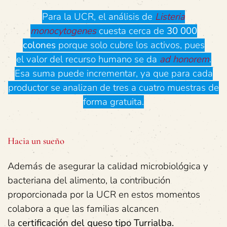
Para la UCR, el análisis de
Listeria
monocytogenes
cuesta cerca de
30 000
colones
porque solo cubre los activos, pues
el valor del recurso humano se da
ad honorem
.
Esa suma puede incrementar, ya que para cada
productor se analizan de tres a cuatro muestras de
forma gratuita.
Hacia un sueño
Además de asegurar la calidad microbiológica y
bacteriana del alimento, la contribución
proporcionada por la UCR en estos momentos
colabora a que las familias alcancen
la
certificación del queso tipo Turrialba.