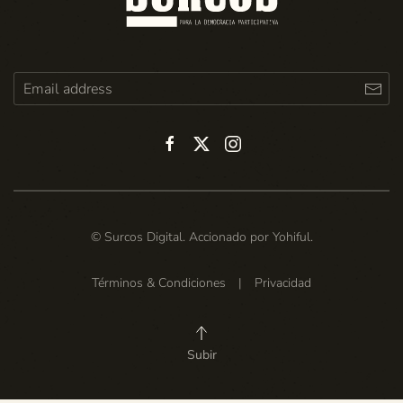
© Surcos Digital. Accionado por
Yohiful
.
Términos & Condiciones
|
Privacidad
Subir