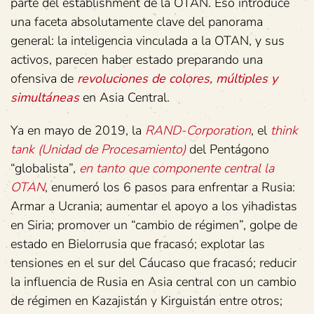
parte del establishment de la OTAN. Eso introduce
una faceta absolutamente clave del panorama
general: la inteligencia vinculada a la OTAN, y sus
activos, parecen haber estado preparando una
ofensiva de
revoluciones de colores, múltiples y
simultáneas
en Asia Central.
Ya en mayo de 2019, la
RAND-Corporation
, el
think
tank
(Unidad de Procesamiento)
del Pentágono
“globalista”,
en tanto que componente central la
OTAN
, enumeró los 6 pasos para enfrentar a Rusia:
Armar a Ucrania;‎ aumentar el apoyo a los yihadistas
en Siria;‎ promover un “cambio de régimen”, golpe de
estado en Bielorrusia que fracasó;‎ explotar las
tensiones en el sur del Cáucaso que fracasó;‎ reducir
la influencia de Rusia en Asia central con un cambio
de régimen en Kazajistán y Kirguistán entre otros;