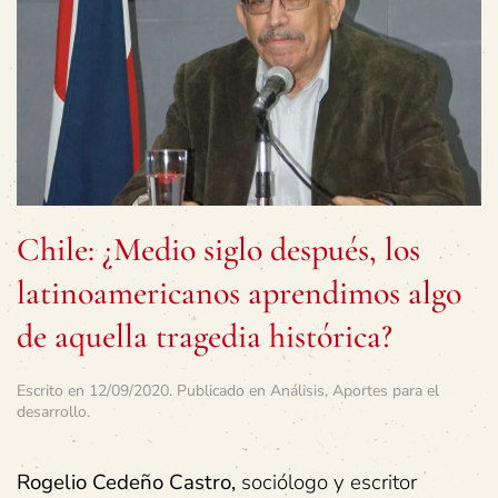
Chile: ¿Medio siglo después, los
latinoamericanos aprendimos algo
de aquella tragedia histórica?
Escrito en
12/09/2020
. Publicado en
Análisis
,
Aportes para el
desarrollo
.
Rogelio Cedeño Castro,
sociólogo y escritor