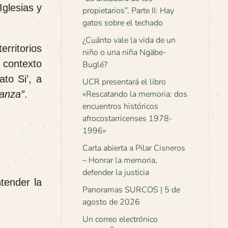
glesias y
propietarios”. Parte II: Hay
gatos sobre el techado
¿Cuánto vale la vida de un
rritorios
niño o una niña Ngäbe-
n contexto
Buglé?
to Si’, a
UCR presentará el libro
ranza”
.
«Rescatando la memoria: dos
encuentros históricos
afrocostarricenses 1978-
1996»
Carta abierta a Pilar Cisneros
– Honrar la memoria,
defender la justicia
tender la
Panoramas SURCOS | 5 de
agosto de 2026
Un correo electrónico