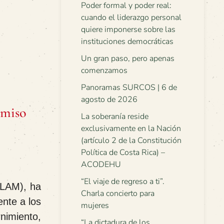
Poder formal y poder real:
cuando el liderazgo personal
quiere imponerse sobre las
instituciones democráticas
Un gran paso, pero apenas
comenzamos
Panoramas SURCOS | 6 de
agosto de 2026
omiso
La soberanía reside
exclusivamente en la Nación
(artículo 2 de la Constitución
Política de Costa Rica) –
ACODEHU
“El viaje de regreso a ti”.
ELAM), ha
Charla concierto para
ente a los
mujeres
rnimiento,
“La dictadura de los