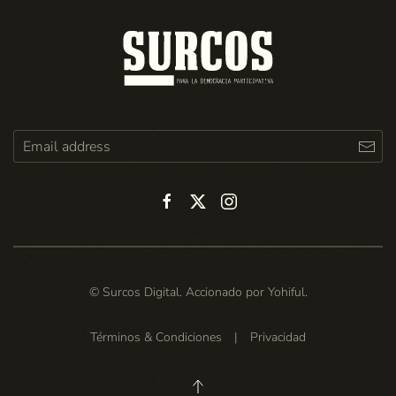
© Surcos Digital. Accionado por
Yohiful
.
Términos & Condiciones
|
Privacidad