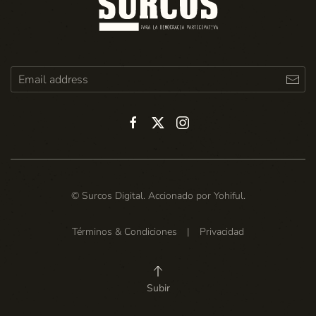
© Surcos Digital. Accionado por
Yohiful
.
Términos & Condiciones
|
Privacidad
Subir