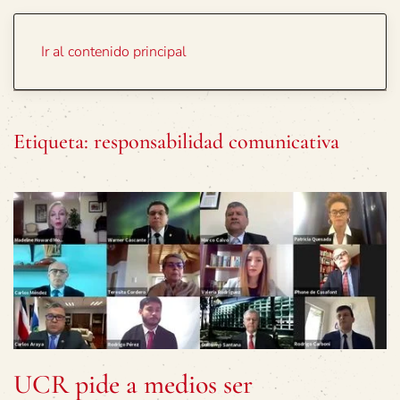
Portada
Temas
Ir al contenido principal
Etiqueta:
responsabilidad comunicativa
UCR pide a medios ser