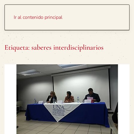
Portada
Temas
Ir al contenido principal
Etiqueta:
saberes interdisciplinarios