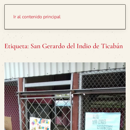
Portada
Temas
Ir al contenido principal
Etiqueta:
San Gerardo del Indio de Ticabán