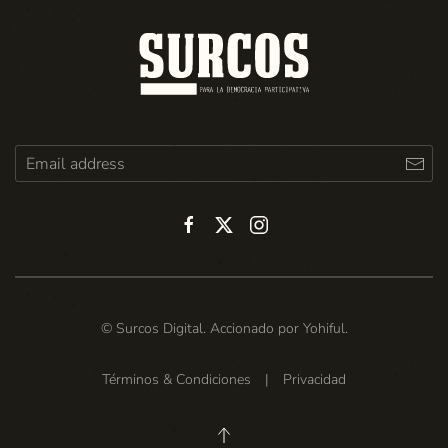
© Surcos Digital. Accionado por
Yohiful
.
Términos & Condiciones
|
Privacidad