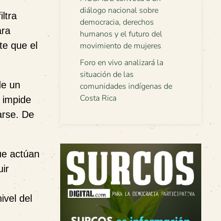
diálogo nacional sobre
ltra
democracia, derechos
ara
humanos y el futuro del
te que el
movimiento de mujeres
Foro en vivo analizará la
situación de las
de un
comunidades indígenas de
Costa Rica
o impide
arse. De
ue actúan
uir
ivel del