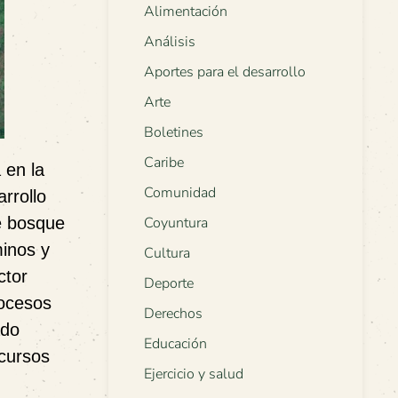
Alimentación
Análisis
Aportes para el desarrollo
Arte
Boletines
Caribe
 en la
Comunidad
rrollo
te bosque
Coyuntura
minos y
Cultura
ctor
Deporte
rocesos
Derechos
ado
Educación
ecursos
Ejercicio y salud