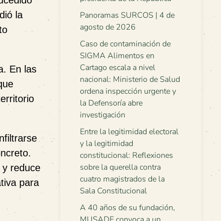
sucedido
dió la
Panoramas SURCOS | 4 de
agosto de 2026
to
Caso de contaminación de
SIGMA Alimentos en
Cartago escala a nivel
a. En las
nacional: Ministerio de Salud
que
ordena inspección urgente y
rritorio
la Defensoría abre
investigación
Entre la legitimidad electoral
filtrarse
y la legitimidad
oncreto.
constitucional: Reflexiones
sobre la querella contra
, y reduce
cuatro magistrados de la
tiva para
Sala Constitucional
A 40 años de su fundación,
MUSADE convoca a un