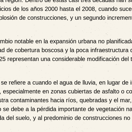
 a la región. Dentro de estas casi tres décadas han 
icios de los años 2000 hasta el 2008, cuando suce
explosión de construcciones, y un segundo incremen
mbio notable en la expansión urbana no planificad
d de cobertura boscosa y la poca infraestructura 
5 representan una considerable modificación del te
 se refiere a cuando el agua de lluvia, en lugar de in
o, especialmente en zonas cubiertas de asfalto o c
stra contaminantes hacia ríos, quebradas y el mar
o se debe a la pérdida importante de vegetación na
ada del suelo, y al predominio de construcciones no