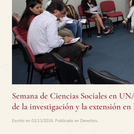
Semana de Ciencias Sociales en UNA:
de la investigación y la extensión en
Escrito en
01/11/2016
. Publicado en
Derechos
.