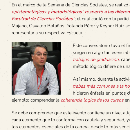
En el marco de la Semana de Ciencias Sociales, se realizó 
epistemológicos y metodológicos” respecto a las difere
Facultad de Ciencias Sociales”
; el cual contó con la parti
Majano, Osvaldo Bolaños, Yolanda Pérez y Keynor Ruiz ac
representar a su respectiva Escuela.
Este conversatorio tuvo el f
surgen en algo tan esencial 
trabajos de graduación
, cab
método lógico difiere de una
Así mismo, durante la activ
trabas más comunes a la hor
hicieron énfasis en puntos c
ejemplo: comprender la
coherencia lógica de los cursos
en 
Se debe comprender que este evento contiene un nivel alto
cada elemento que lo conforma con cautela y seguridad, ya
los elementos esenciales de la carrera; desde lo más senc