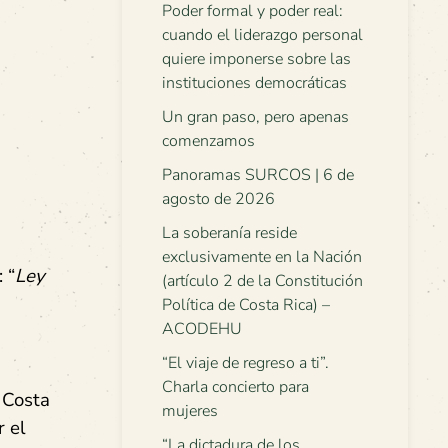
Poder formal y poder real:
cuando el liderazgo personal
quiere imponerse sobre las
instituciones democráticas
Un gran paso, pero apenas
comenzamos
Panoramas SURCOS | 6 de
agosto de 2026
La soberanía reside
exclusivamente en la Nación
 “
Ley
(artículo 2 de la Constitución
Política de Costa Rica) –
ACODEHU
“El viaje de regreso a ti”.
Charla concierto para
 Costa
mujeres
r el
“La dictadura de los