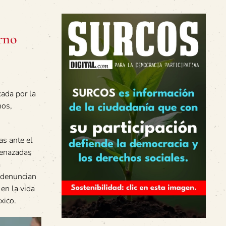
rno
ada por la
hos,
s ante el
menazadas
a
 denuncian
en la vida
xico.