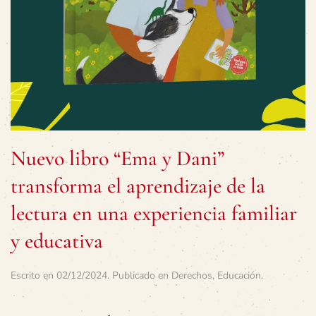
Nuevo libro “Ema y Dani”
transforma el aprendizaje de la
lectura en una experiencia familiar
y educativa
Escrito en
02/12/2024
. Publicado en
Derechos
,
Educación
.