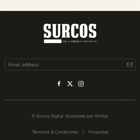
© Surcos Digital. Accionado por
Yohiful
.
Términos & Condiciones
|
Privacidad