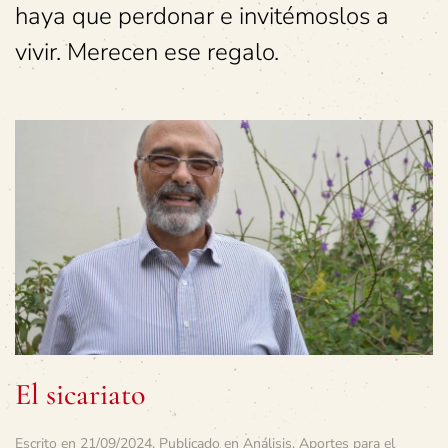
haya que perdonar e invitémoslos a
vivir.
Merecen ese regalo.
El sicariato
Escrito en
21/09/2024
. Publicado en
Análisis
,
Aportes para el