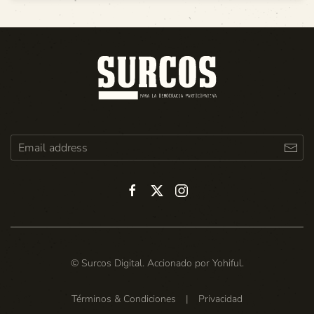
© Surcos Digital. Accionado por
Yohiful
.
Términos & Condiciones
|
Privacidad