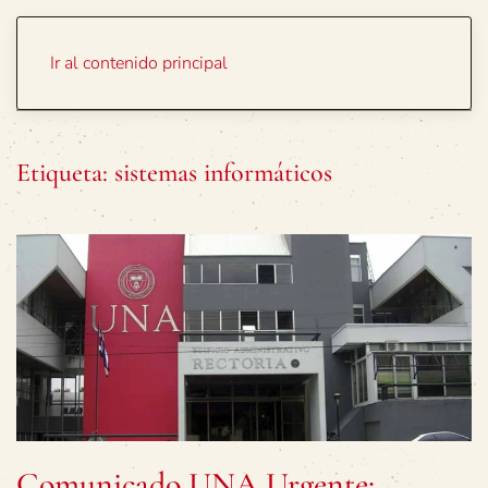
Portada
Temas
Ir al contenido principal
Etiqueta:
sistemas informáticos
Comunicado UNA Urgente: