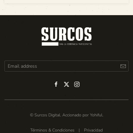
© Surcos Digital. Accionado por
Yohiful
.
Términos & Condiciones
|
Privacidad