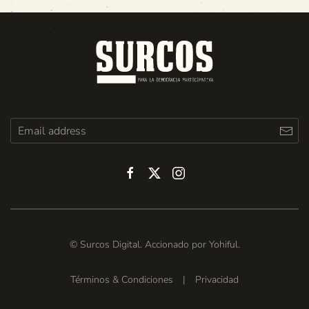
© Surcos Digital. Accionado por
Yohiful
.
Términos & Condiciones
|
Privacidad