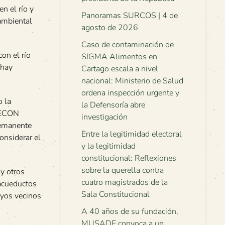
n el río y
Panoramas SURCOS | 4 de
 ambiental
agosto de 2026
Caso de contaminación de
on el río
SIGMA Alimentos en
 hay
Cartago escala a nivel
nacional: Ministerio de Salud
ordena inspección urgente y
o la
la Defensoría abre
 FECON
investigación
remanente
Entre la legitimidad electoral
considerar el
y la legitimidad
constitucional: Reflexiones
sobre la querella contra
y otros
cuatro magistrados de la
 acueductos
Sala Constitucional
uyos vecinos
A 40 años de su fundación,
MUSADE convoca a un