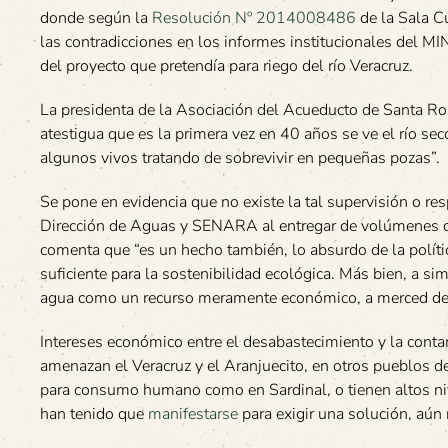
donde según la
Resolución Nº 2014008486
de la Sala Cu
las contradicciones en los informes institucionales del M
del proyecto que pretendía para riego del río Veracruz.
La presidenta de la Asociación del Acueducto de Santa Ro
atestigua que es la primera vez en 40 años se ve el río se
algunos vivos tratando de sobrevivir en pequeñas pozas”.
Se pone en evidencia que no existe la tal supervisión o res
Dirección de Aguas y SENARA al entregar de volúmenes cas
comenta que “es un hecho también, lo absurdo de la polí
suficiente para la sostenibilidad ecológica. Más bien, a simp
agua como un recurso meramente económico, a merced de 
Intereses económico entre el desabastecimiento y la contam
amenazan el Veracruz y el Aranjuecito, en otros pueblos d
para consumo humano como en Sardinal, o tienen altos niv
han tenido que
manifestarse
para exigir una solución, aún