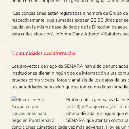
tienen en sus competencia la gestión del agua”, afirma Ma
“Las concesiones están registradas a nombre de Grupo de
respectivamente, que sumadas extraen 22.55 litros por seg
caudal en la misma base de datos de la Dirección de agua 
esta crítica situación”, informa Dany Alberto Villalobos v
Comunidades desinformadas
Los proyectos de riego de SENARA han sido denunciados p
instituciones dieran ningún tipo de información a las com
pruebas como videos, fotos y análisis de los datos de las
las autoridades para exigir que se tomen medidas inmediata
Problemática generalizada en
(2013)
y
Aranjuecito (2015)
de
última década, y al igual que e
SENARA que atentan contra la b
condiciones climáticas cada vez más adversas. Hoy es un