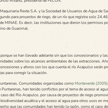
uricio Álvarez, presidente de FECON.
 Maquinaria Rexte S.A. y la Sociedad de Usuarios de Agua de S
undo para proyectos de riego, de un río que registra solo 24.46 
de MINAE. Es decir, las instituciones que dieron los permisos p
ecino de Guacimal.
orque se han llevado adelante sin que los concesionarios y las
unidades sobre los alcances ambientales de las extracciones. Aho
 concesiones y aforos con los que cuenta el río Acapulco serán p
s para corregir la situación.
 Puntarenas. Comunidades organizadas como
Monteverde (2005)
 Puntarenas, han tenido conflictos por el tema de acceso al agua
l caso del Río Acapulco, por causa de proyectos de riego promov
iodiversidad acuática y el acceso al agua para otros usos en m
 hecho que las comunidades han tenido la razón, como el caso d