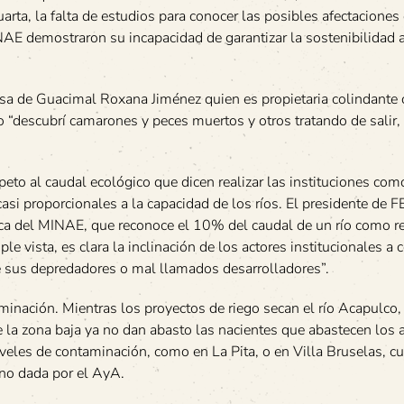
arta, la falta de estudios para conocer las posibles afectaciones e
INAE demostraron su incapacidad de garantizar la sostenibilidad
sa de Guacimal Roxana Jiménez quien es propietaria colindante c
co “descubrí camarones y peces muertos y otros tratando de salir,
peto al caudal ecológico que dicen realizar las instituciones com
i proporcionales a la capacidad de los ríos. El presidente de
tica del MINAE, que reconoce el 10% del caudal de un río como 
le vista, es clara la inclinación de los actores institucionales a 
sus depredadores o mal llamados desarrolladores”.
inación. Mientras los proyectos de riego secan el río Acapulco, 
e la zona baja ya no dan abasto las nacientes que abastecen los
eles de contaminación, como en La Pita, o en Villa Bruselas, c
 no dada por el AyA.