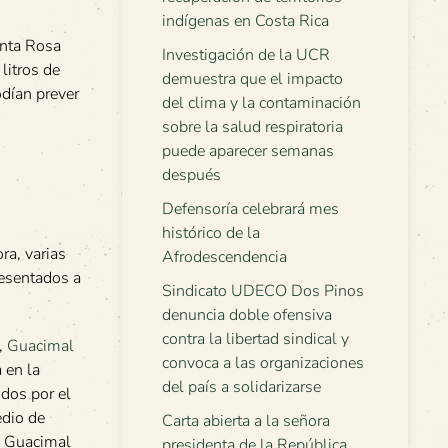
indígenas en Costa Rica
anta Rosa
Investigación de la UCR
litros de
demuestra que el impacto
odían prever
del clima y la contaminación
sobre la salud respiratoria
puede aparecer semanas
después
Defensoría celebrará mes
histórico de la
ra, varias
Afrodescendencia
resentados a
Sindicato UDECO Dos Pinos
denuncia doble ofensiva
contra la libertad sindical y
,
Guacimal
convoca a las organizaciones
 en la
del país a solidarizarse
idos por el
edio de
Carta abierta a la señora
e Guacimal
presidenta de la República