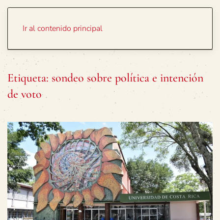
Portada
Temas
Ir al contenido principal
Etiqueta:
sondeo sobre política e intención
de voto