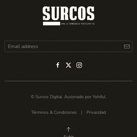
© Surcos Digital. Accionado por
Yohiful
.
Términos & Condiciones
|
Privacidad
Subir