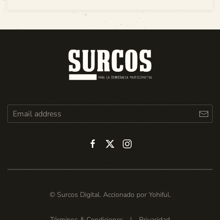
© Surcos Digital. Accionado por
Yohiful
.
Términos & Condiciones
|
Privacidad