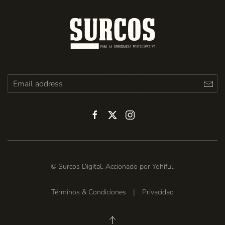
© Surcos Digital. Accionado por
Yohiful
.
Términos & Condiciones
|
Privacidad