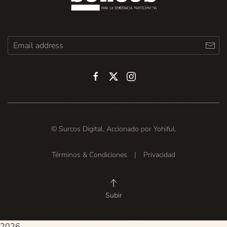
© Surcos Digital. Accionado por
Yohiful
.
Términos & Condiciones
|
Privacidad
Subir
2026