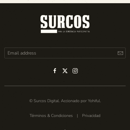
© Surcos Digital. Accionado por
Yohiful
.
Términos & Condiciones
|
Privacidad