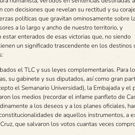
tura humanista, vertidos en sentencias destinadas 
n con decisiones que revelan su rectitud y su coraje
erzas políticas que gravitan ominosamente sobre l
nsores a lo largo y ancho de nuestro territorio, y
n estar enterados de esas victorias que, no siendo
tienen un significado trascendente en los destinos
s:
bados el TLC y sus leyes complementarias. Para lo
s, su gabinete y sus diputados, así como gran par
epto el Semanario Universidad), la Embajada y el 
ron los medios (recordar el infame panfleto de Ca
dinamente a los deseos y a los planes oficiales, ha
nconstitucionalidades de aquellos instrumentos, a 
 Cruz, que salvaron los votos cuantas veces compr