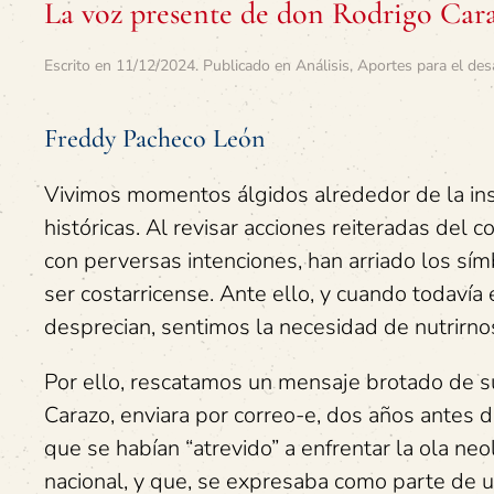
La voz presente de don Rodrigo Car
Escrito en
11/12/2024
. Publicado en
Análisis
,
Aportes para el des
Freddy Pacheco León
Vivimos momentos álgidos alrededor de la inst
históricas. Al revisar acciones reiteradas de
con perversas intenciones, han arriado los símbo
ser costarricense. Ante ello, y cuando todavía
desprecian, sentimos la necesidad de nutrirno
Por ello, rescatamos un mensaje brotado de s
Carazo, enviara por correo-e, dos años antes de
que se habían “atrevido” a enfrentar la ola neo
nacional, y que, se expresaba como parte de 