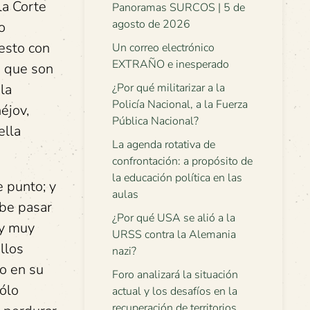
la Corte
Panoramas SURCOS | 5 de
agosto de 2026
o
esto con
Un correo electrónico
EXTRAÑO e inesperado
a que son
la
¿Por qué militarizar a la
Policía Nacional, a la Fuerza
éjov,
Pública Nacional?
ella
La agenda rotativa de
confrontación: a propósito de
la educación política en las
e punto; y
aulas
ebe pasar
¿Por qué USA se alió a la
 y muy
URSS contra la Alemania
llos
nazi?
o en su
Foro analizará la situación
sólo
actual y los desafíos en la
recuperación de territorios