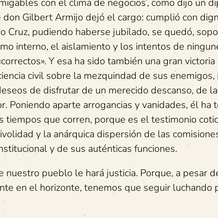
igables con el clima de negocios’, como dijo un d
don Gilbert Armijo dejó el cargo: cumplió con dign
do Cruz, pudiendo haberse jubilado, se quedó, sop
mo interno, el aislamiento y los intentos de ningu
orrectos». Y esa ha sido también una gran victoria
ciencia civil sobre la mezquindad de sus enemigos,
deseos de disfrutar de un merecido descanso, de la
dor. Poniendo aparte arrogancias y vanidades, él ha 
os tiempos que corren, porque es el testimonio coti
rivolidad y la anárquica dispersión de las comision
stitucional y de sus auténticas funciones.
ue nuestro pueblo le hará justicia. Porque, a pesar d
e en el horizonte, tenemos que seguir luchando 