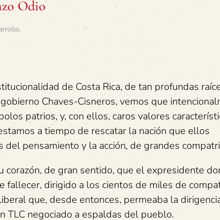
azo Odio
arrollo
.
itucionalidad de Costa Rica, de tan profundas raíc
l cogobierno Chaves-Cisneros, vemos que intenciona
los patrios, y, con ellos, caros valores característ
 estamos a tiempo de rescatar la nación que ellos
s del pensamiento y la acción, de grandes compatri
u corazón, de gran sentido, que el expresidente d
 fallecer, dirigido a los cientos de miles de compat
liberal que, desde entonces, permeaba la dirigencia
un TLC negociado a espaldas del pueblo.