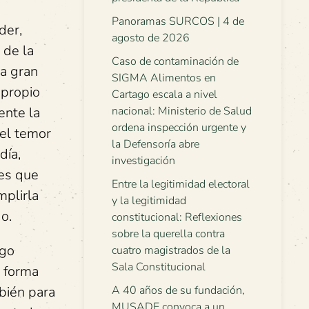
Panoramas SURCOS | 4 de
der,
agosto de 2026
 de la
Caso de contaminación de
na gran
SIGMA Alimentos en
 propio
Cartago escala a nivel
ente la
nacional: Ministerio de Salud
ordena inspección urgente y
 el temor
la Defensoría abre
día,
investigación
ces que
Entre la legitimidad electoral
mplirla
y la legitimidad
o.
constitucional: Reflexiones
sobre la querella contra
igo
cuatro magistrados de la
Sala Constitucional
a forma
mbién para
A 40 años de su fundación,
MUSADE convoca a un