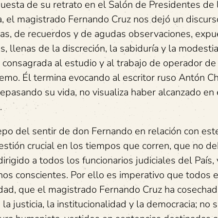
uesta de su retrato en el Salón de Presidentes de 
a, el magistrado Fernando Cruz nos dejó un discurs
cias, de recuerdos y de agudas observaciones, expu
, llenas de la discreción, la sabiduría y la modesti
, consagrada al estudio y al trabajo de operador de 
premo. Él termina evocando al escritor ruso Antón Ch
epasando su vida, no visualiza haber alcanzado en 
.
epo del sentir de don Fernando en relación con est
stión crucial en los tiempos que corren, que no d
irigido a todos los funcionarios judiciales del País,
os conscientes. Por ello es imperativo que todos e
idad, que el magistrado Fernando Cruz ha cosechad
la justicia, la institucionalidad y la democracia; no 