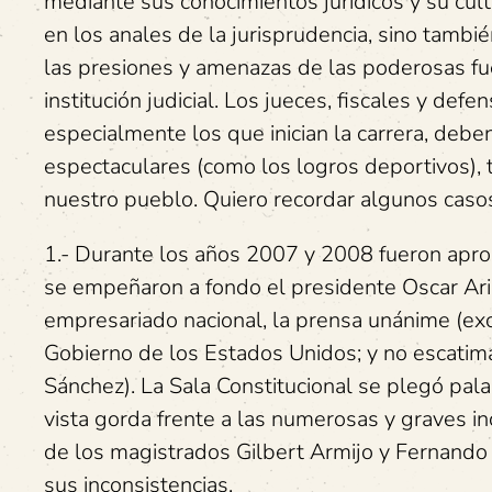
mediante sus conocimientos jurídicos y su cul
en los anales de la jurisprudencia, sino tambié
las presiones y amenazas de las poderosas fu
institución judicial. Los jueces, fiscales y defe
especialmente los que inician la carrera, debe
espectaculares (como los logros deportivos), 
nuestro pueblo. Quiero recordar algunos caso
1.- Durante los años 2007 y 2008 fueron apro
se empeñaron a fondo el presidente Oscar Aria
empresariado nacional, la prensa unánime (exc
Gobierno de los Estados Unidos; y no escatima
Sánchez). La Sala Constitucional se plegó pala
vista gorda frente a las numerosas y graves i
de los magistrados Gilbert Armijo y Fernando
sus inconsistencias.