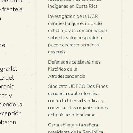
a perdurar
indígenas en Costa Rica
 frente a
Investigación de la UCR
a
demuestra que el impacto
del clima y la contaminación
sobre la salud respiratoria
 de
puede aparecer semanas
después
Defensoría celebrará mes
grarlo,
histórico de la
Afrodescendencia
te del
propio
Sindicato UDECO Dos Pinos
denuncia doble ofensiva
sas y
contra la libertad sindical y
ciendo la
convoca a las organizaciones
excepción
del país a solidarizarse
obaron
Carta abierta a la señora
presidenta de la República