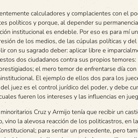
uentemente calculadores y complacientes con el po
ntes políticos y porque, al depender su permanencia
ción institucional es endeble. Por eso es para mí u
resión de los medios, de las cúpulas políticas y del
r con su sagrado deber: aplicar libre e imparcialm
e estos dos ciudadanos contra sus propios temores:
restigiados; el mero temor de enfrentarse día con 
nstitucional. El ejemplo de ellos dos para los jue
 del juez es el control jurídico del poder, y debe cu
uales fueren los intereses y las influencias en jueg
minoritarios Cruz y Armijo tenía que recibir un cast
 vino la alevosa reacción de los politicastros, en l
Constitucional; para sentar un precedente, pero ta