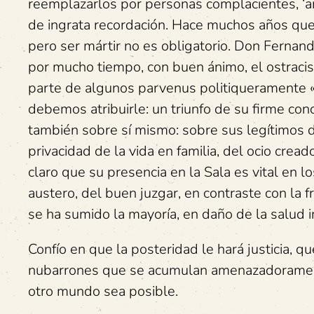
reemplazarlos por personas complacientes, ‘am
de ingrata recordación. Hace muchos años que 
pero ser mártir no es obligatorio. Don Fernan
por mucho tiempo, con buen ánimo, el ostracis
parte de algunos parvenus politiqueramente «c
debemos atribuirle: un triunfo de su firme con
también sobre sí mismo: sobre sus legítimos 
privacidad de la vida en familia, del ocio crea
claro que su presencia en la Sala es vital en l
austero, del buen juzgar, en contraste con la f
se ha sumido la mayoría, en daño de la salud in
Confío en que la posteridad le hará justicia, q
nubarrones que se acumulan amenazadorament
otro mundo sea posible.