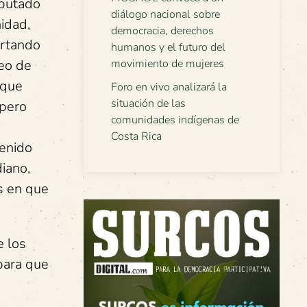
iputado
diálogo nacional sobre
idad,
democracia, derechos
ortando
humanos y el futuro del
neo de
movimiento de mujeres
 que
Foro en vivo analizará la
situación de las
 pero
comunidades indígenas de
Costa Rica
tenido
diano,
es en que
e los
para que