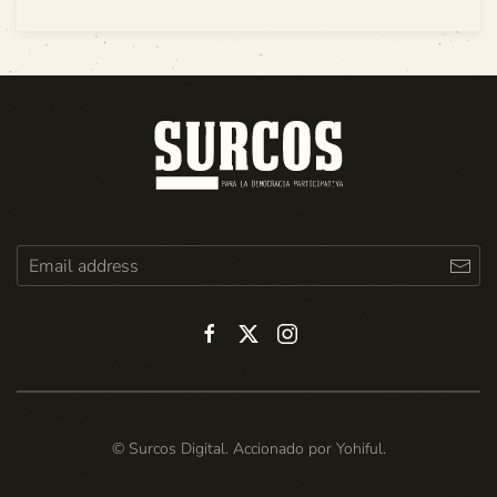
© Surcos Digital. Accionado por
Yohiful
.