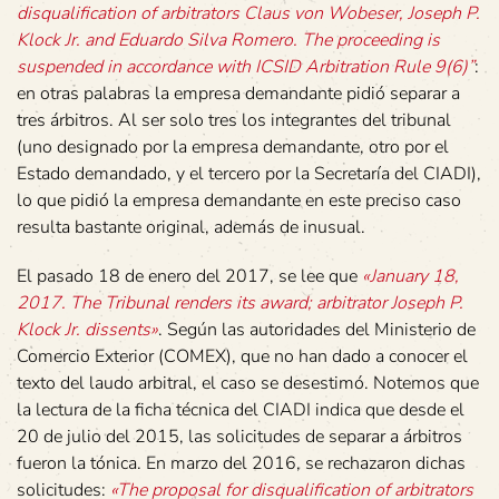
disqualification of arbitrators Claus von Wobeser, Joseph P.
Klock Jr. and Eduardo Silva Romero. The proceeding is
suspended in accordance with ICSID Arbitration Rule 9(6)”
:
en otras palabras la empresa demandante pidió separar a
tres árbitros. Al ser solo tres los integrantes del tribunal
(uno designado por la empresa demandante, otro por el
Estado demandado, y el tercero por la Secretaría del CIADI),
lo que pidió la empresa demandante en este preciso caso
resulta bastante original, además de inusual.
El pasado 18 de enero del 2017, se lee que
«January 18,
2017. The Tribunal renders its award; arbitrator Joseph P.
Klock Jr. dissents»
. Según las autoridades del Ministerio de
Comercio Exterior (COMEX), que no han dado a conocer el
texto del laudo arbitral, el caso se desestimó. Notemos que
la lectura de la ficha técnica del CIADI indica que desde el
20 de julio del 2015, las solicitudes de separar a árbitros
fueron la tónica. En marzo del 2016, se rechazaron dichas
solicitudes:
«The proposal for disqualification of arbitrators