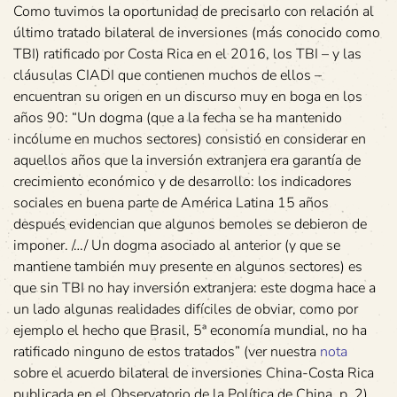
Como tuvimos la oportunidad de precisarlo con relación al
último tratado bilateral de inversiones (más conocido como
TBI) ratificado por Costa Rica en el 2016, los TBI – y las
cláusulas CIADI que contienen muchos de ellos –
encuentran su origen en un discurso muy en boga en los
años 90: “Un dogma (que a la fecha se ha mantenido
incólume en muchos sectores) consistió en considerar en
aquellos años que la inversión extranjera era garantía de
crecimiento económico y de desarrollo: los indicadores
sociales en buena parte de América Latina 15 años
después evidencian que algunos bemoles se debieron de
imponer. /…/ Un dogma asociado al anterior (y que se
mantiene también muy presente en algunos sectores) es
que sin TBI no hay inversión extranjera: este dogma hace a
un lado algunas realidades difíciles de obviar, como por
ejemplo el hecho que Brasil, 5ª economía mundial, no ha
ratificado ninguno de estos tratados” (ver nuestra
nota
sobre el acuerdo bilateral de inversiones China-Costa Rica
publicada en el Observatorio de la Política de China, p. 2)