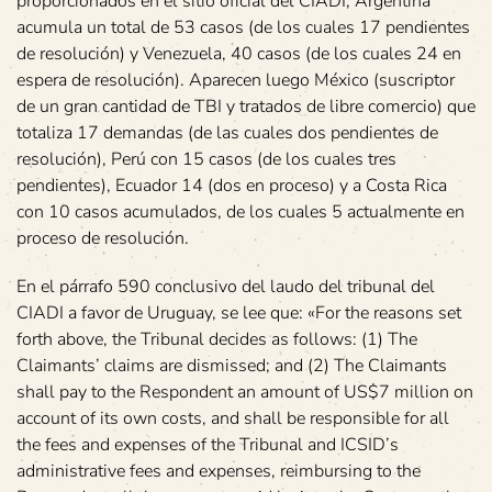
proporcionados en el sitio oficial del CIADI, Argentina
acumula un total de 53 casos (de los cuales 17 pendientes
de resolución) y Venezuela, 40 casos (de los cuales 24 en
espera de resolución). Aparecen luego México (suscriptor
de un gran cantidad de TBI y tratados de libre comercio) que
totaliza 17 demandas (de las cuales dos pendientes de
resolución), Perú con 15 casos (de los cuales tres
pendientes), Ecuador 14 (dos en proceso) y a Costa Rica
con 10 casos acumulados, de los cuales 5 actualmente en
proceso de resolución.
En el párrafo 590 conclusivo del laudo del tribunal del
CIADI a favor de Uruguay, se lee que: «For the reasons set
forth above, the Tribunal decides as follows: (1) The
Claimants’ claims are dismissed; and (2) The Claimants
shall pay to the Respondent an amount of US$7 million on
account of its own costs, and shall be responsible for all
the fees and expenses of the Tribunal and ICSID’s
administrative fees and expenses, reimbursing to the