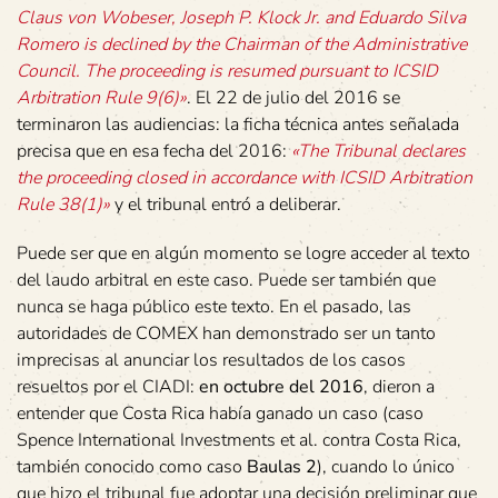
Claus von Wobeser, Joseph P. Klock Jr. and Eduardo Silva
Romero is declined by the Chairman of the Administrative
Council.
The proceeding is resumed pursuant to ICSID
Arbitration Rule 9(6)»
. El 22 de julio del 2016 se
terminaron las audiencias: la ficha técnica antes señalada
precisa que en esa fecha del 2016:
«The Tribunal declares
the proceeding closed in accordance with ICSID Arbitration
Rule 38(1)»
y el tribunal entró a deliberar.
Puede ser que en algún momento se logre acceder al texto
del laudo arbitral en este caso. Puede ser también que
nunca se haga público este texto. En el pasado, las
autoridades de COMEX han demonstrado ser un tanto
imprecisas al anunciar los resultados de los casos
resueltos por el CIADI:
en octubre del 2016
, dieron a
entender que Costa Rica había ganado un caso (caso
Spence International Investments et al. contra Costa Rica,
también conocido como caso
Baulas 2
), cuando lo único
que hizo el tribunal fue adoptar una decisión preliminar que