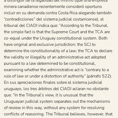
a distinguir de la legalidad del mismo (que una empresa
minera canadiense recientemente consideró oportuno
incluir en su demanda contra Costa Rica alegando también
“contradicciones” del sistema judicial costarricense), el
tribunal del CIADI indica que: “According to the Tribunal,
the simple fact is that the Supreme Court and the TCA are
co-equal under the Uruguay constitutional system. Both
have original and exclusive jurisdiction: the SCJ to
determine the constitutionality of a law; the TCA to declare
the validity or illegality of an administrative act adopted
pursuant to a law determined to be constitutional,
examining whether the administrative act is “contrary to a
rule of law or under a distortion of authority” (párrafo 522).
En sus apreciaciones finales sobre el sistema juidicial
uruguayo, los tres árbitros del CIADI aclaran no obstante
que: “In the Tribunal’s view, it is unusual that the
Uruguayan judicial system separates out the mechanisms
of review in this way, without any system for resolving
conflicts of reasoning. The Tribunal believes, however, that