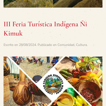
III Feria Turística Indígena Ñi
Kimuk
Escrito en
28/08/2024
. Publicado en
Comunidad
,
Cultura
.