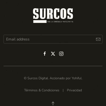
© Surcos Digital. Accionado por
Yohiful
.
Términos & Condiciones
|
Privacidad