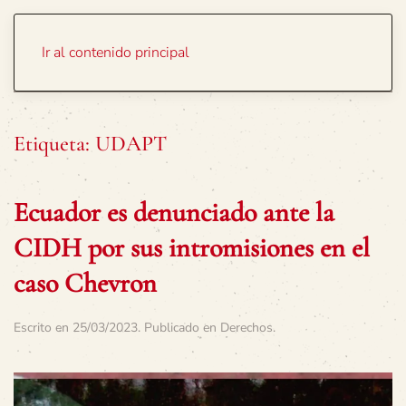
Portada
Temas
Ir al contenido principal
Etiqueta:
UDAPT
Ecuador es denunciado ante la
CIDH por sus intromisiones en el
caso Chevron
Escrito en
25/03/2023
. Publicado en
Derechos
.