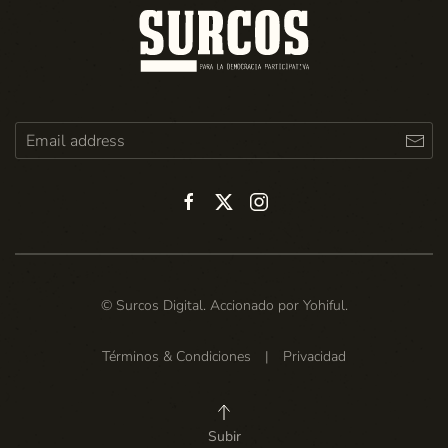
© Surcos Digital. Accionado por
Yohiful
.
Términos & Condiciones
|
Privacidad
Subir