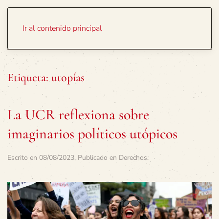
Portada
Temas
Ir al contenido principal
Etiqueta:
utopías
La UCR reflexiona sobre
imaginarios políticos utópicos
Escrito en
08/08/2023
. Publicado en
Derechos
.