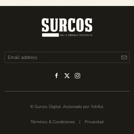
© Surcos Digital. Accionado por
Yohiful
.
Términos & Condiciones
|
Privacidad