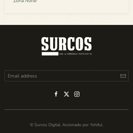
Zona Norte
© Surcos Digital. Accionado por
Yohiful
.