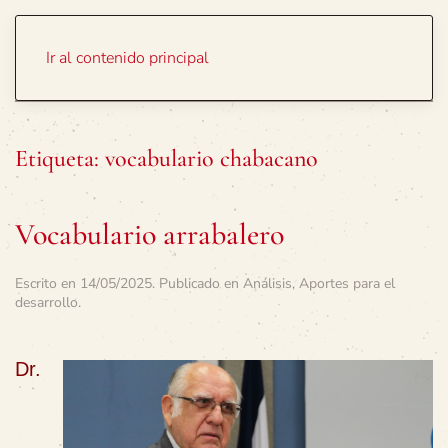
Portada
Temas
Ir al contenido principal
Etiqueta:
vocabulario chabacano
Vocabulario arrabalero
Escrito en
14/05/2025
. Publicado en
Análisis
,
Aportes para el
desarrollo
.
Dr.