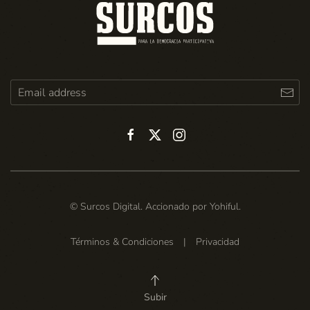
© Surcos Digital. Accionado por
Yohiful
.
Términos & Condiciones
|
Privacidad
Subir