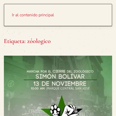
Portada
Temas
Ir al contenido principal
Etiqueta:
zóologico