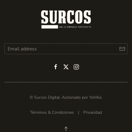
© Surcos Digital. Accionado por
Yohiful
.
Términos & Condiciones
|
Privacidad