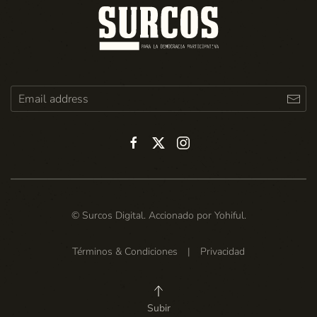
© Surcos Digital. Accionado por
Yohiful
.
Términos & Condiciones
|
Privacidad
Subir