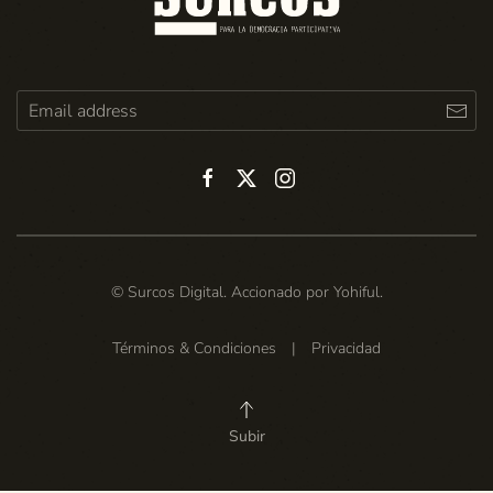
© Surcos Digital. Accionado por
Yohiful
.
Términos & Condiciones
|
Privacidad
Subir