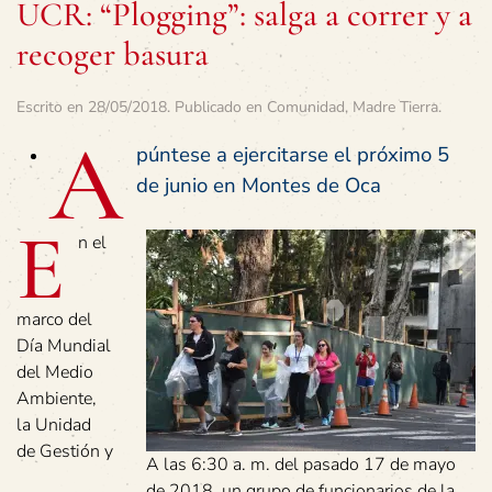
UCR: “Plogging”: salga a correr y a
recoger basura
Escrito en
28/05/2018
. Publicado en
Comunidad
,
Madre Tierra
.
A
púntese a ejercitarse el próximo 5
de junio en Montes de Oca
E
n el
marco del
Día Mundial
del Medio
Ambiente,
la Unidad
de Gestión y
A las 6:30 a. m. del pasado 17 de mayo
de 2018, un grupo de funcionarios de la