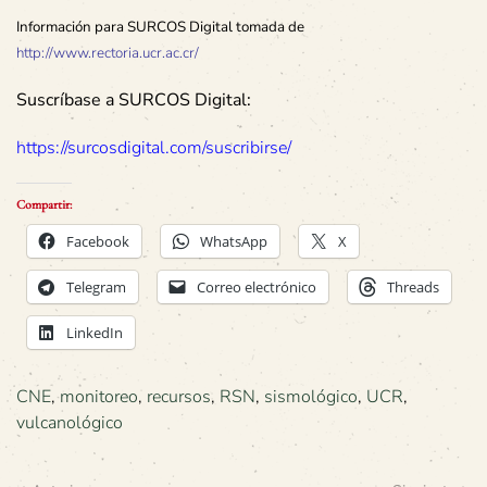
Información para SURCOS Digital tomada de
http://www.rectoria.ucr.ac.cr/
Suscríbase a SURCOS Digital:
https://surcosdigital.com/suscribirse/
Compartir:
Facebook
WhatsApp
X
Telegram
Correo electrónico
Threads
LinkedIn
CNE
,
monitoreo
,
recursos
,
RSN
,
sismológico
,
UCR
,
vulcanológico