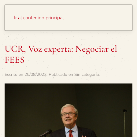
Portada
Temas
Ir al contenido principal
UCR, Voz experta: Negociar el
FEES
Escrito en
25/08/2022
. Publicado en
Sin categoría
.