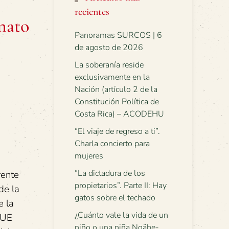
recientes
inato
Panoramas SURCOS | 6
de agosto de 2026
La soberanía reside
exclusivamente en la
Nación (artículo 2 de la
Constitución Política de
Costa Rica) – ACODEHU
“El viaje de regreso a ti”.
Charla concierto para
mujeres
“La dictadura de los
rente
propietarios”. Parte II: Hay
de la
gatos sobre el techado
e la
¿Cuánto vale la vida de un
QUE
niño o una niña Ngäbe-