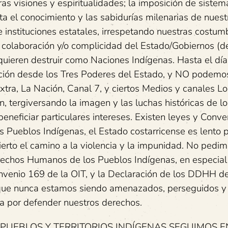
as visiones y espiritualidades; la imposición de sistem
 el conocimiento y las sabidurías milenarias de nuest
e instituciones estatales, irrespetando nuestras costum
 colaboración y/o complicidad del Estado/Gobiernos (de
quieren destruir como Naciones Indígenas. Hasta el dí
ación desde los Tres Poderes del Estado, y NO podemo
tra, La Nación, Canal 7, y ciertos Medios y canales Lo
 tergiversando la imagen y las luchas históricas de lo
eneficiar particulares intereses. Existen leyes y Conve
 Pueblos Indígenas, el Estado costarricense es lento 
bierto el camino a la violencia y la impunidad. No pedi
rechos Humanos de los Pueblos Indígenas, en especial
onvenio 169 de la OIT, y la Declaración de los DDHH de
que nunca estamos siendo amenazados, perseguidos y
a por defender nuestros derechos.
PUEBLOS Y TERRITORIOS INDÍGENAS SEGUIMOS E