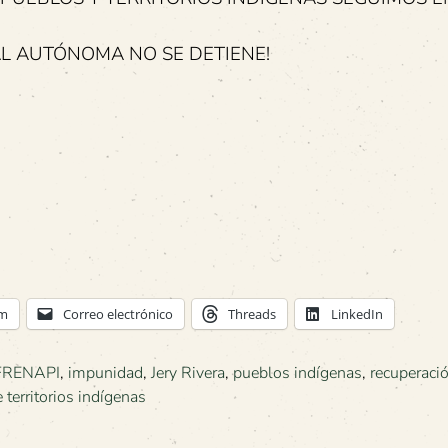
AL AUTÓNOMA NO SE DETIENE!
am
Correo electrónico
Threads
LinkedIn
FRENAPI
,
impunidad
,
Jery Rivera
,
pueblos indígenas
,
recuperaci
 territorios indígenas