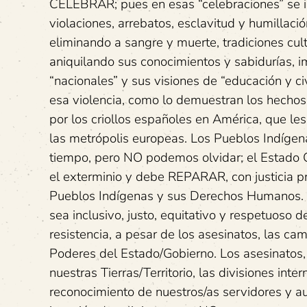
CELEBRAR; pues en esas “celebraciones” se inv
violaciones, arrebatos, esclavitud y humillaci
eliminando a sangre y muerte, tradiciones cul
aniquilando sus conocimientos y sabidurías, i
“nacionales” y sus visiones de “educación y c
esa violencia, como lo demuestran los hecho
por los criollos españoles en América, que les
las metrópolis europeas. Los Pueblos Indíge
tiempo, pero NO podemos olvidar; el Estado C
el exterminio y debe REPARAR, con justicia p
Pueblos Indígenas y sus Derechos Humanos. 
sea inclusivo, justo, equitativo y respetuoso
resistencia, a pesar de los asesinatos, las ca
Poderes del Estado/Gobierno. Los asesinato
nuestras Tierras/Territorio, las divisiones int
reconocimiento de nuestros/as servidores y auto