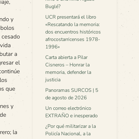
aje,
Buglé?
UCR presentará el libro
endo y
«Rescatando la memoria:
mbolos
dos encuentros históricos
a cesado
afrocostarricenses 1978-
ovida
1996»
butar a
Carta abierta a Pilar
resar el
Cisneros – Honrar la
continúe
memoria, defender la
los
justicia
os que
Panoramas SURCOS | 5
de agosto de 2026
ones y
Un correo electrónico
 de
EXTRAÑO e inesperado
¿Por qué militarizar a la
ero; la
Policía Nacional, a la