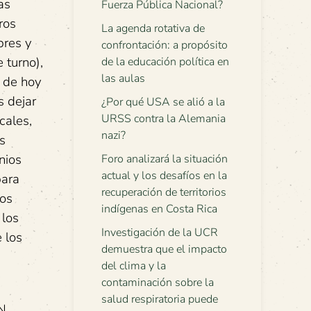
as
Fuerza Pública Nacional?
ros
La agenda rotativa de
bres y
confrontación: a propósito
 turno),
de la educación política en
las aulas
a de hoy
s dejar
¿Por qué USA se alió a la
URSS contra la Alemania
cales,
nazi?
s
nios
Foro analizará la situación
actual y los desafíos en la
para
recuperación de territorios
mos
indígenas en Costa Rica
 los
Investigación de la UCR
 los
demuestra que el impacto
del clima y la
contaminación sobre la
salud respiratoria puede
N