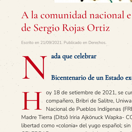
A la comunidad nacional e 
de Sergio Rojas Ortiz
Escrito en
21/09/2021
. Publicado en
Derechos
.
N
ada que celebrar
Bicentenario de un Estado exc
H
oy 18 de setiembre de 2021, se 
compañero, Bribri de Salitre, Uniwa
Nacional de Pueblos Indígenas (FR
Madre Tierra (Ditsô Iriria Ajkönuck Wapka- C
libertad como «colonia» del yugo español; s