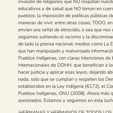
invasión de religiones que NO respetan nuestr
educativos y de salud que NO toman en cuenta
pueblos; la imposición de políticas públicas d
maneras de vivir; entre otras cosas; TODO, en
envían una señal de etnocidio, o sea que nos 
seguimos sufriendo el racismo y la discrimin
de lado la prensa nacional: medios como La Ex
que han manipulado y malversado información,
Pueblos Indígenas, con claras intenciones de b
Internacionales de DDHH, que benefician a los
hacer justicia y aplicar esas leyes, dejando a
nada, solo que se cumplan y respeten los De
establecidos en la Ley Indígena (6172), el C
Pueblos Indígenas, ONU (2008). Ahora más 
asesinados. Estamos y seguimos en esta luch
¡HERMANAS Y HERMANOS DE TODOS LOS 