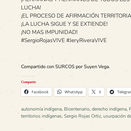
LUCHA!
¡EL PROCESO DE AFIRMACIÓN TERRITORI
¡LA LUCHA SIGUE Y SE EXTIENDE!
¡NO MAS IMPUNIDAD!
#SergioRojasVIVE #JeryRiveraVIVE
Compartido con SURCOS por Suyen Vega.
Compartir:
Facebook
WhatsApp
X
Telegr
autonomía indígena
,
Bicentenario
,
derecho indígena
,
territorios indígenas
,
Sergio Rojas Ortiz
,
usurpación de