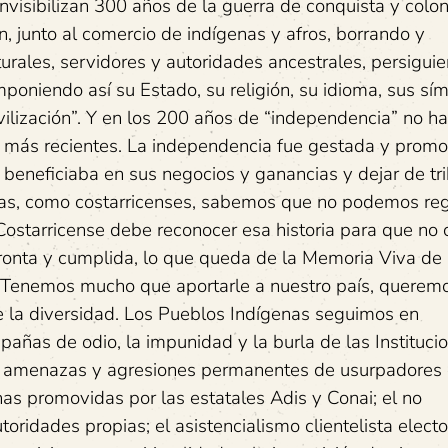
isibilizan 300 años de la guerra de conquista y coloni
ón, junto al comercio de indígenas y afros, borrando y
turales, servidores y autoridades ancestrales, persigui
mponiendo así su Estado, su religión, su idioma, sus sí
ivilización”. Y en los 200 años de “independencia” no h
s más recientes. La independencia fue gestada y prom
 beneficiaba en sus negocios y ganancias y dejar de tri
nas, como costarricenses, sabemos que no podemos reg
ostarricense debe reconocer esa historia para que no 
ronta y cumplida, lo que queda de la Memoria Viva de 
Tenemos mucho que aportarle a nuestro país, querem
 de la diversidad. Los Pueblos Indígenas seguimos en
mpañas de odio, la impunidad y la burla de las Instituci
s, amenazas y agresiones permanentes de usurpadores
ernas promovidas por las estatales Adis y Conai; el no
ridades propias; el asistencialismo clientelista elector